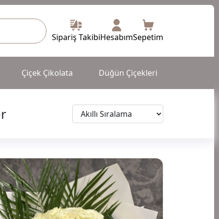
Sipariş Takibi
Hesabım
Sepetim
Çiçek Çikolata
Düğün Çiçekleri
er