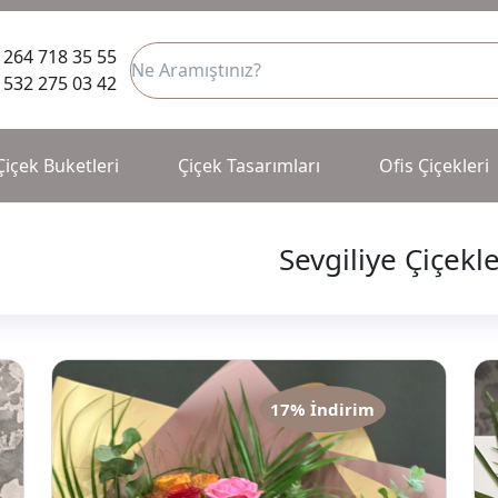
 264 718 35 55
 532 275 03 42
Çiçek Buketleri
Çiçek Tasarımları
Ofis Çiçekleri
Sevgiliye Çiçekl
17% İndirim