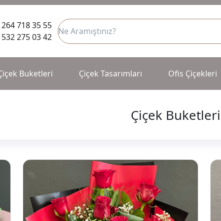
 264 718 35 55
 532 275 03 42
Çiçek Buketleri
Çiçek Tasarımları
Ofis Çiçekleri
Çiçek Buketleri