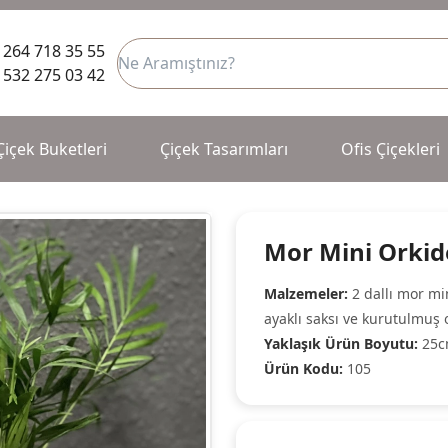
 264 718 35 55
 532 275 03 42
Çiçek Buketleri
Çiçek Tasarımları
Ofis Çiçekleri
Mor Mini Orki
Malzemeler:
2 dallı mor min
ayaklı saksı ve kurutulmuş o
Yaklaşık Ürün Boyutu:
25c
Ürün Kodu:
105