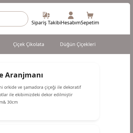
Sipariş Takibi
Hesabım
Sepetim
Çiçek Çikolata
Düğün Çiçekleri
de Aranjmanı
i orkide ve şamadora çiçeği ile dekoratif
tlar ile ekibimizdeki dekor edilmiştir
m& 30cm