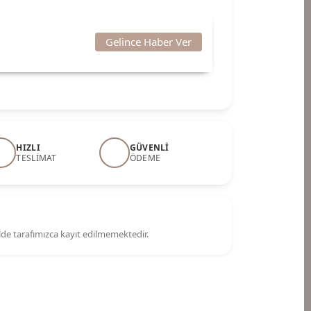
Gelince Haber Ver
HIZLI
GÜVENLI
TESLIMAT
ÖDEME
kilde tarafımızca kayıt edilmemektedir.