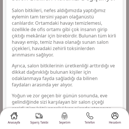
Salon bitkileri, nefes aldığımızda yaptığımız
eylemin tam tersini yapan olağanüstü
canlılardır. Ortamdaki havayı temizlemesi,
özellikle de ofis ortamı gibi çok insanın girip
çıktığı mekânlar için birebirdir. Bulunan tüm kirli
havayı emip, temiz hava olanağı sunan salon
çiçekleri, havadaki zehirli toksinlerden
arınmasını sağlıyor.
Ayrıca, salon bitkilerinin üretkenliği arttırdığı ve
dikkat dağınıklığı bulunan kişiler için
odaklanmaya fayda sağladığı da bilinen
faydaları arasında yer alıyor.
Yoğun ve zor geçen bir günün sonunda, eve
gelindiğinde sizi karşılayan bir salon çiçeği
çeşidi, tüm kötü enerjiyi kısa sürede atmanıza
yardımcı olacaktır. Anda kalmanın ve bir canlıya
hayat vermenin eşsiz huzuru, Cihan Altunkaya
Anasayfa
Sipariş Takibi
Sepetim
Telefon
Hesabım
farkıyla sizleri bekliyor.