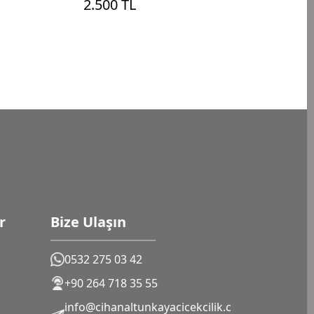
2.500 TL
r
Bize Ulaşın
0532 275 03 42
+90 264 718 35 55
info@cihanaltunkayacicekcilik.c