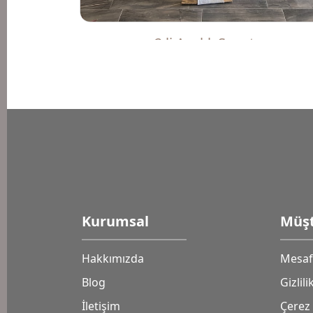
2 li Ayaklı Sepet
4.500 TL
Kurumsal
Müşt
Hakkımızda
Mesafe
Blog
Gizlil
İletişim
Çerez 