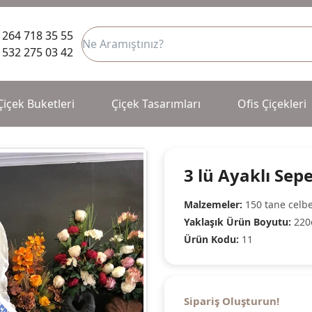
 264 718 35 55
 532 275 03 42
Çiçek Buketleri
Çiçek Tasarımları
Ofis Çiçekleri
3 lü Ayaklı Sep
Malzemeler:
150 tane celb
Yaklaşık Ürün Boyutu:
220
Ürün Kodu:
11
Sipariş Oluşturun!