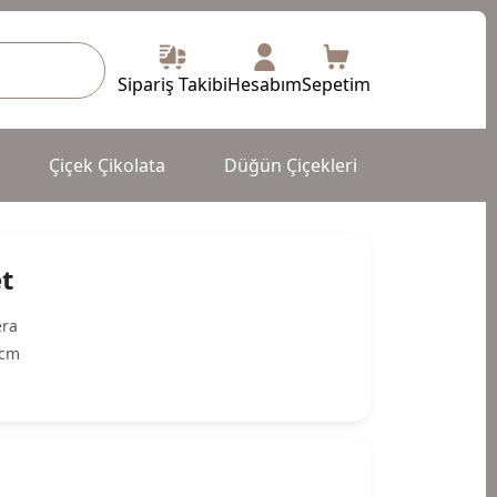
Sipariş Takibi
Hesabım
Sepetim
Çiçek Çikolata
Düğün Çiçekleri
et
era
cm